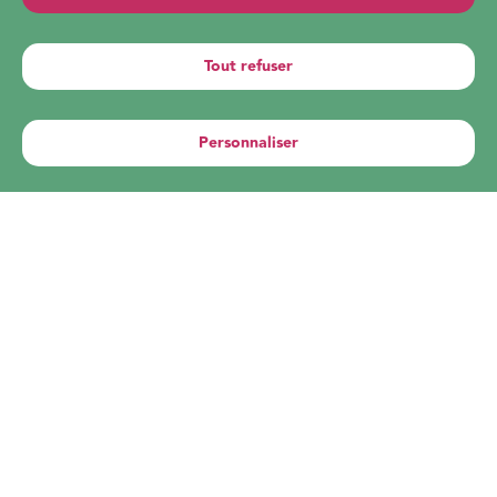
plantes sèches et
Tout refuser
minéraux
Personnaliser
Panier
Compte
Contact
Boutique en ligne
Toutes nos préparations et autres
produits sont en vente dans la boutique
en ligne (à privilégier)