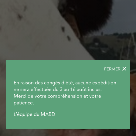
FERMER
En raison des congés d’été, aucune expédition
ne sera effectuée du 3 au 16 août inclus.
Merci de votre compréhension et votre
patience.
L’équipe du MABD