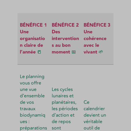
BÉNÉFICE
1
BÉNÉFICE
2
BÉNÉFICE
3
Une
Des
Une
organisatio
intervention
cohérence
n claire de
s au bon
avec le
l’année
📒
moment
📅
vivant
🌱
Le planning
vous offre
une vue
Les cycles
d’ensemble
lunaires et
de vos
planétaires,
Ce
travaux
les périodes
calendrier
biodynamiq
d’action et
devient un
ues :
de repos
véritable
préparations
sont
outil de