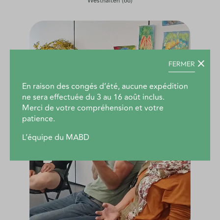
Westhalten (68)
FERMER
En raison des congés d’été, aucune expédition
ne sera effectuée du 3 au 16 août inclus.
Merci de votre compréhension et votre
patience.
L’équipe du MABD