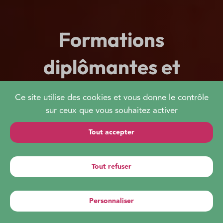
Formations
diplômantes et
qualifiantes en
Ce site utilise des cookies et vous donne le contrôle
sur ceux que vous souhaitez activer
biodynamie
Tout accepter
Tout refuser
Le MABD est co-porteur de 2 formations avec le
CFPPA de Segré. Ces formations ont pour but de
Personnaliser
répondre aux enjeux agricoles et
Panier
Compte
Contact
environnementaux actuels et à venir !