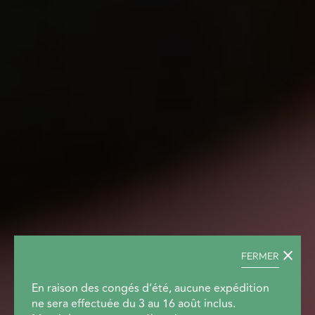
FERMER
En raison des congés d’été, aucune expédition
ne sera effectuée du 3 au 16 août inclus.