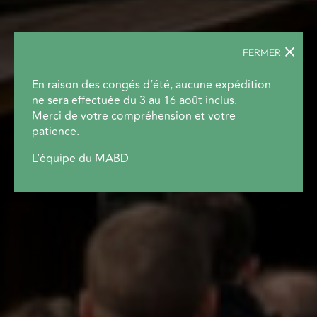
FERMER
En raison des congés d’été, aucune expédition
ne sera effectuée du 3 au 16 août inclus.
Merci de votre compréhension et votre
patience.
L’équipe du MABD