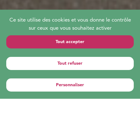
PUBLIÉE LE 01/07/2024
Ce site utilise des cookies et vous donne le contrôle
sur ceux que vous souhaitez activer
Salon BiObernai : 13 /
Tout accepter
14 / 15 septembre à
Obernai (67)
Tout refuser
FOIRE & SALON
Personnaliser
Panier
Compte
Contact
À la source de la Bio, la
Biodynamie