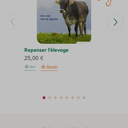
Repenser l’élevage
La
25,00
€
6
Ajouter
Voir