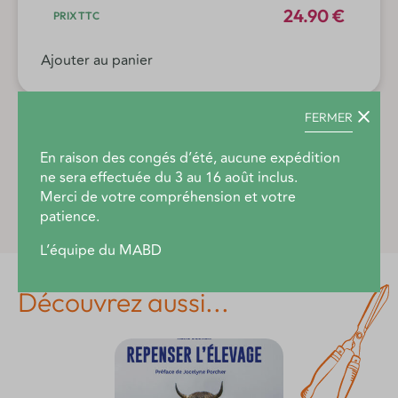
naturelle
24.90 €
et
moins
Ajouter au panier
naturelle
FERMER
En raison des congés d’été, aucune expédition
Description produit
ne sera effectuée du 3 au 16 août inclus.
Merci de votre compréhension et votre
patience.
L’équipe du MABD
Découvrez aussi...