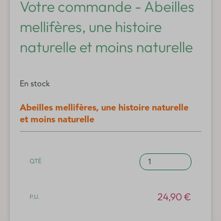
Votre commande - Abeilles
mellifères, une histoire
naturelle et moins naturelle
En stock
Abeilles mellifères, une histoire naturelle
et moins naturelle
quantité
de
Abeilles
mellifères,
24,90
€
une
histoire