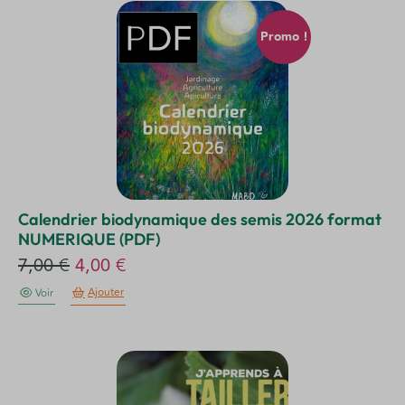
Promo !
Calendrier biodynamique des semis 2026 format
NUMERIQUE (PDF)
Le
Le
7,00
€
4,00
€
prix
prix
Ajouter
Voir
initial
actuel
était :
est :
7,00 €.
4,00 €.