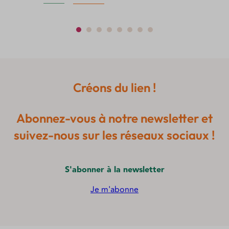
produit
a
plusieurs
variations.
Les
options
peuvent
Créons du lien !
être
choisies
sur
Abonnez-vous à notre newsletter et
la
page
suivez-nous sur les réseaux sociaux !
du
produit
S'abonner à la newsletter
Je m'abonne