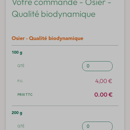
Votre commande - Osier -
Qualité biodynamique
Osier - Qualité biodynamique
100 g
quantité
de
Osier
4,00
€
-
Qualité
0.00 €
biodynamique
200 g
quantité