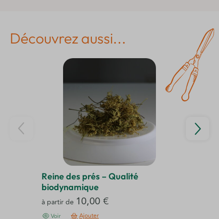
Découvrez aussi...
Reine des prés – Qualité
Bo
biodynamique
à p
10,00
€
à partir de
Ce
Ajouter
Voir