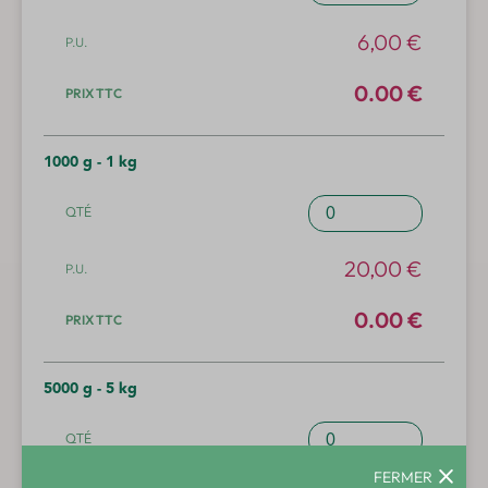
de
Osier
6,00
€
-
Qualité
0.00 €
biodynamique
1000 g - 1 kg
quantité
de
Osier
20,00
€
-
Qualité
0.00 €
biodynamique
5000 g - 5 kg
quantité
de
Osier
FERMER