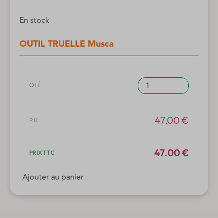
En stock
OUTIL TRUELLE Musca
quantité
de
OUTIL
TRUELLE
47,00
€
Musca
47.00 €
Ajouter au panier