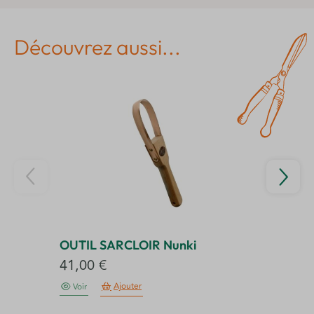
Découvrez aussi...
OUTIL SARCLOIR Nunki
OU
41,00
€
6
Ajouter
Voir