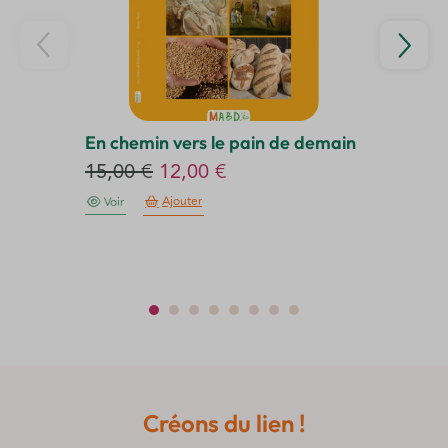
En chemin vers le pain de demain
Ja
Le
Le
15,00
€
12,00
€
2
prix
prix
Ajouter
Voir
initial
actuel
était :
est :
15,00 €.
12,00 €.
Créons du lien !