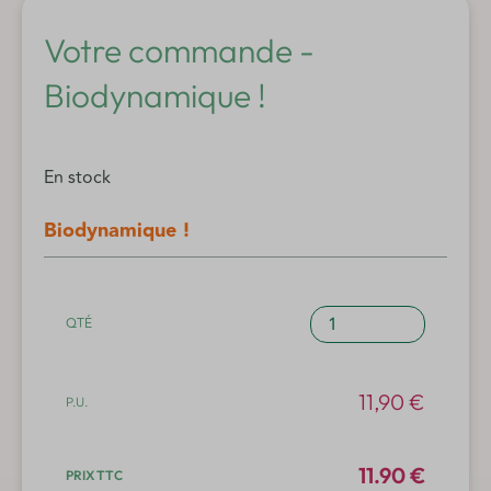
Votre commande -
Biodynamique !
En stock
Biodynamique !
quantité
de
Biodynamique
!
11,90
€
11.90 €