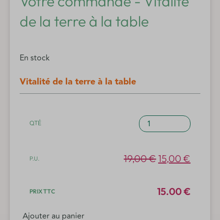
Votre commande - Vitalité
de la terre à la table
En stock
Vitalité de la terre à la table
quantité
de
Vitalité
de
Le
Le
19,00
€
15,00
€
la
prix
prix
terre
initial
actuel
à
15.00 €
la
était :
est :
table
19,00 €.
15,00 
Ajouter au panier