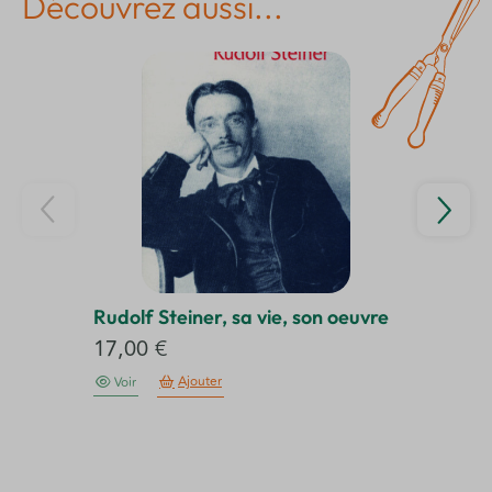
Découvrez aussi...
Rudolf Steiner, sa vie, son oeuvre
Le
Éd
17,00
€
3
Ajouter
Voir