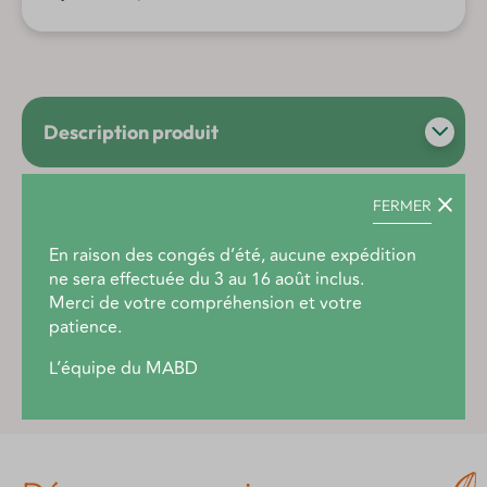
Description produit
FERMER
Notes de lecture / avis MABD
En raison des congés d’été, aucune expédition
ne sera effectuée du 3 au 16 août inclus.
Merci de votre compréhension et votre
patience.
Autre
L’équipe du MABD