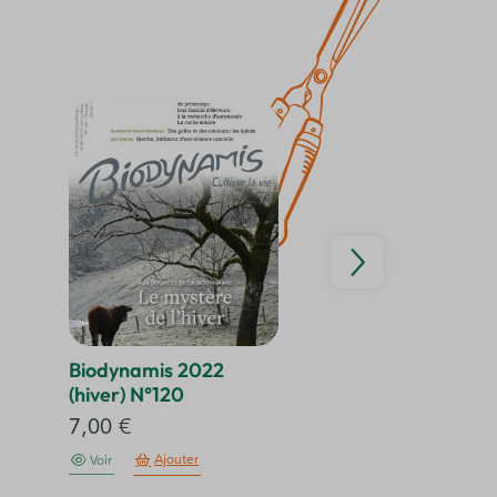
Biodynamis 2022
Biodynamis 202
(hiver) N°120
(printemps) N°1
7,00
€
7,00
€
Ajouter
Ajouter
Voir
Voir