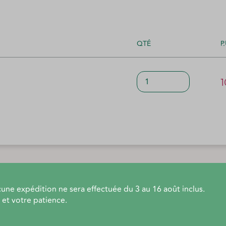
QTÉ
P
quantité
1
de
Biodynamis
2026
Eté
N°134
une expédition ne sera effectuée du 3 au 16 août inclus.
et votre patience.
oduit