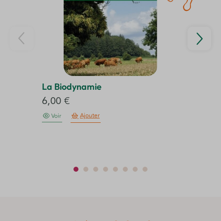
La Biodynamie
Se
6,00
€
2
Ajouter
Voir