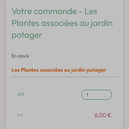
Votre commande - Les
Plantes associées au jardin
potager
En stock
Les Plantes associées au jardin potager
quantité
de
Les
Plantes
6,00
€
associées
au