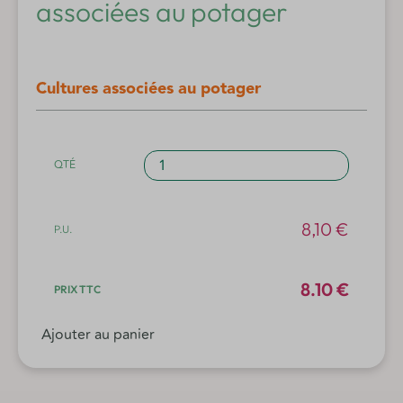
associées au potager
Cultures associées au potager
quantité
de
Cultures
associées
8,10
€
au
potager
8.10 €
Ajouter au panier