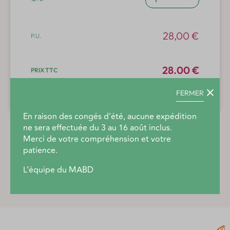
de
L'homme
et
28,00
€
les
plantes
médicinales
28.00 €
tome
II
FERMER
Ajouter au panier
En raison des congés d’été, aucune expédition
ne sera effectuée du 3 au 16 août inclus.
Merci de votre compréhension et votre
patience.
Description produit
L’équipe du MABD