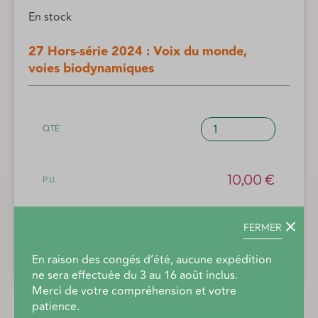
En stock
27 Hors-série 2024 : Voix du monde,
voies biodynamiques
quantité
de
27
Hors-
10,00
€
série
2024
:
10.00 €
FERMER
Voix
du
En raison des congés d’été, aucune expédition
Ajouter au panier
monde,
ne sera effectuée du 3 au 16 août inclus.
voies
Merci de votre compréhension et votre
biodynamiques
patience.