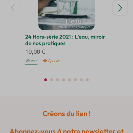
24 Hors-série 2021 : L’eau, miroir
25
de nos pratiques
cl
10,00
€
1
Ajouter
Voir
Créons du lien !
Abonnez-vous à notre newsletter et