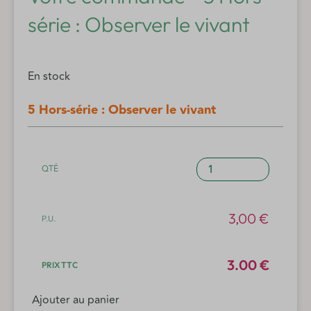
série : Observer le vivant
En stock
5 Hors-série : Observer le vivant
quantité
de
5
Hors-
3,00
€
série
:
Observer
3.00 €
le
vivant
Ajouter au panier