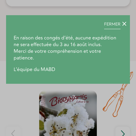
FERMER
Description produit
En raison des congés d’été, aucune expédition
ne sera effectuée du 3 au 16 août inclus.
Merci de votre compréhension et votre
patience.
L’équipe du MABD
Découvrez aussi...