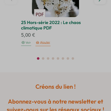
25 Hors-série 2022 : Le chaos
14
climatique PDF
d
5,00
€
3
Ajouter
Voir
Créons du lien !
Abonnez-vous à notre newsletter et
suivez-nous sur les réseaux sociaux !