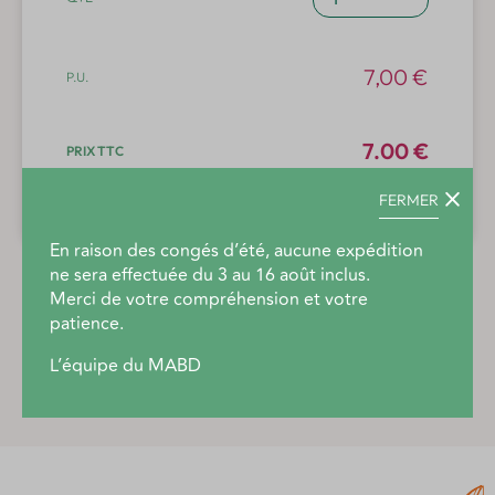
de
Biodynamis
2021
7,00
€
(hiver)
N°116
7.00 €
FERMER
Ajouter au panier
En raison des congés d’été, aucune expédition
ne sera effectuée du 3 au 16 août inclus.
Merci de votre compréhension et votre
patience.
Description produit
L’équipe du MABD